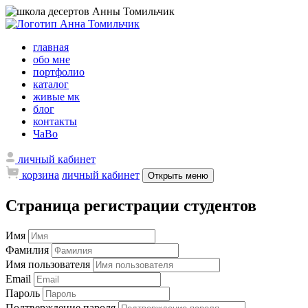
главная
обо мне
портфолио
каталог
живые мк
блог
контакты
ЧаВо
личный кабинет
корзина
личный кабинет
Открыть меню
Страница регистрации студентов
Имя
Фамилия
Имя пользователя
Email
Пароль
Подтверждение пароля