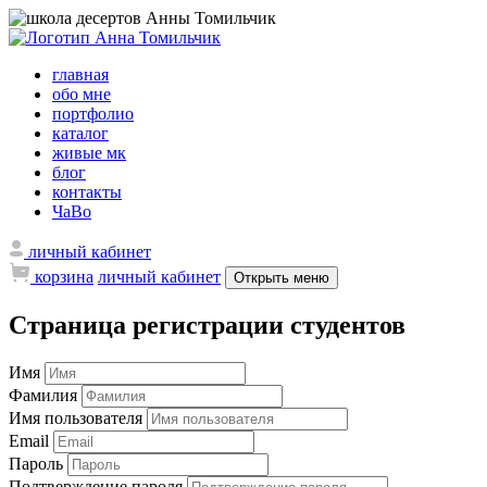
главная
обо мне
портфолио
каталог
живые мк
блог
контакты
ЧаВо
личный кабинет
корзина
личный кабинет
Открыть меню
Страница регистрации студентов
Имя
Фамилия
Имя пользователя
Email
Пароль
Подтверждение пароля