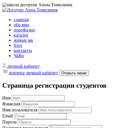
главная
обо мне
портфолио
каталог
живые мк
блог
контакты
ЧаВо
личный кабинет
корзина
личный кабинет
Открыть меню
Страница регистрации студентов
Имя
Фамилия
Имя пользователя
Email
Пароль
Подтверждение пароля