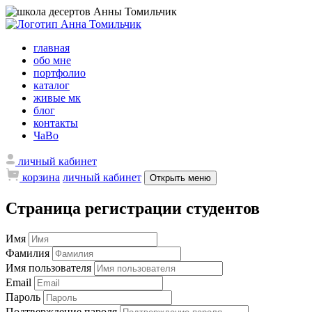
главная
обо мне
портфолио
каталог
живые мк
блог
контакты
ЧаВо
личный кабинет
корзина
личный кабинет
Открыть меню
Страница регистрации студентов
Имя
Фамилия
Имя пользователя
Email
Пароль
Подтверждение пароля