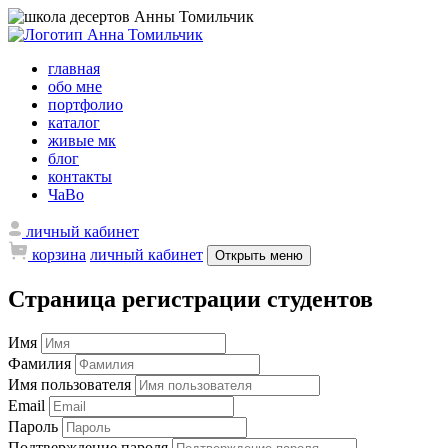
главная
обо мне
портфолио
каталог
живые мк
блог
контакты
ЧаВо
личный кабинет
корзина
личный кабинет
Открыть меню
Страница регистрации студентов
Имя
Фамилия
Имя пользователя
Email
Пароль
Подтверждение пароля